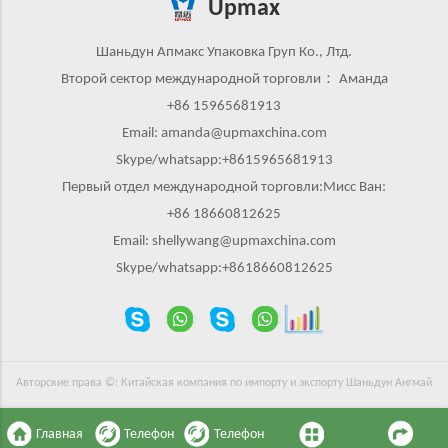
Upmax
Шаньдун Апмакс Упаковка Груп Ко., Лтд.
Второй сектор международной торговли： Аманда
+86 15965681913
Email: amanda@upmaxchina.com
Skype/whatsapp:+8615965681913
Первый отдел международной торговли:Мисс Ван:
+86 18660812625
Email: shellywang@upmaxchina.com
Skype/whatsapp:+8618660812625
Авторские права ©: Китайская компания по импорту и экспорту Шаньдун Ангмай
Главная
Телефон
Телефон