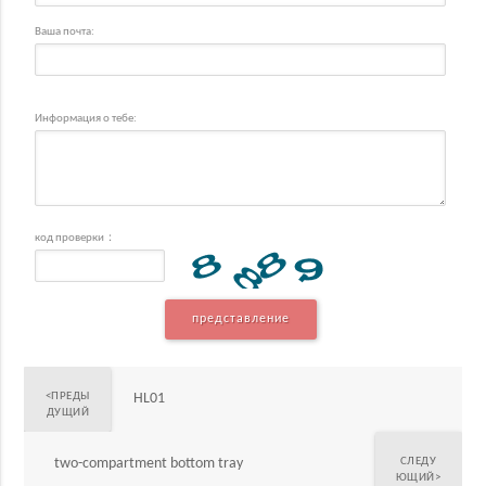
Ваша почта:
Информация о тебе:
код проверки：
представление
<ПРЕДЫ
HL01
ДУЩИЙ
two-compartment bottom tray
СЛЕДУ
ЮЩИЙ>