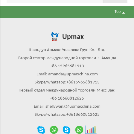
of coffe
Top
Upmax
Шаньдун Апмакс Упаковка Груп Ко., Лтд.
Второй сектор международной торговли： Аманда
+86 15965681913
Email: amanda@upmaxchina.com
Skype/whatsapp:+8615965681913
Первый отдел международной торговли:Мисс Ван:
+86 18660812625
Email: shellywang@upmaxchina.com
Skype/whatsapp:+8618660812625