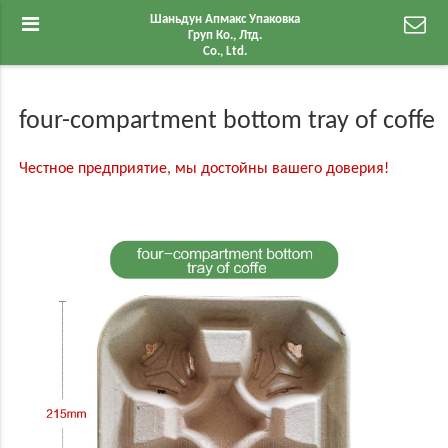
Шаньдун Апмакс Упаковка
Груп Ко., Лтд.
Co., Ltd.
four-compartment bottom tray of coffe
Честное предприятие, мы достойны вашего доверия!