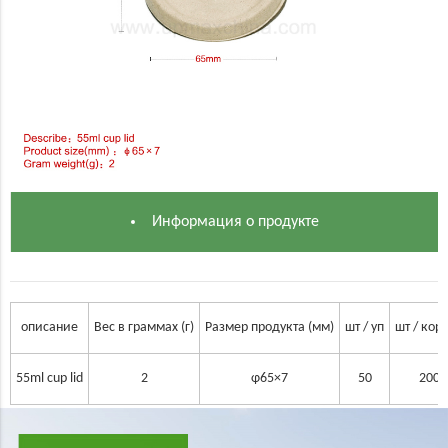
Информация о продукте
описание
Вес в граммах (г)
Размер продукта (мм)
шт / уп
шт / кор
55ml cup lid
2
φ65×7
50
2000