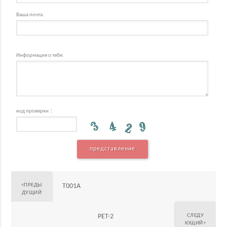
Ваша почта:
Информация о тебе:
код проверки：
представление
<ПРЕДЫ
T001A
ДУЩИЙ
PET-2
СЛЕДУ
ЮЩИЙ>